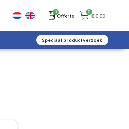
0
0
Offerte
€ 0,00
Speciaal productverzoek