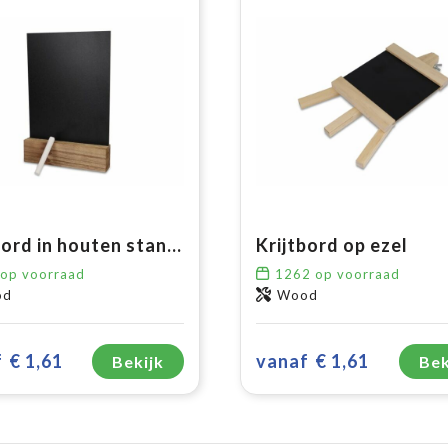
Krijtbord in houten standaard
Krijtbord op ezel
op voorraad
1262
op voorraad
od
Wood
f
€ 1,61
vanaf
€ 1,61
Bekijk
Bek