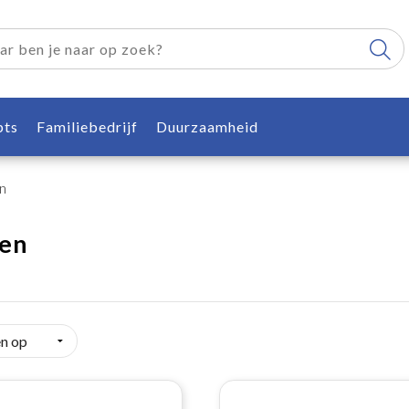
pts
Familiebedrijf
Duurzaamheid
n
en