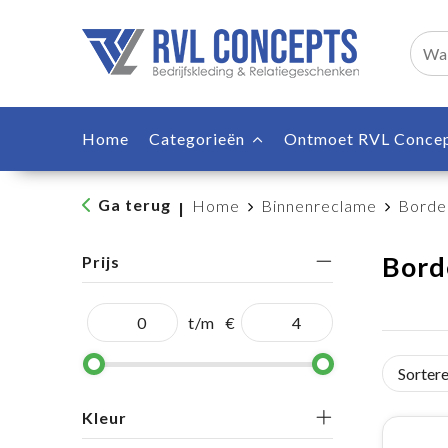
Home
Categorieën
Ontmoet RVL Conce
Ga terug
Home
Binnenreclame
Borde
|
Bord
Prijs
t/m
€
Kleur