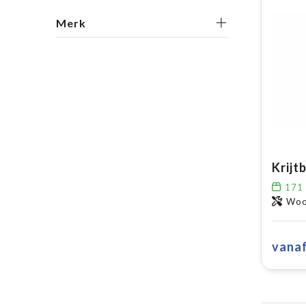
Merk
171
Wo
vana