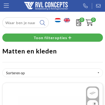
0
0
Relatiegeschenken
Toon filteropties
Textiel
Matten en kleden
Tassen
Sport
Werkkleding