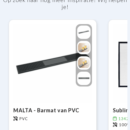
je!
MALTA - Barmat van PVC
Sublim
PVC
1342
100%