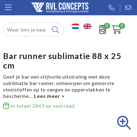
0
0
Relatiegeschenken
Textiel
Bar runner sublimatie 88 x 25
cm
Tassen
Geef je bar een stijlvolle uitstraling met deze
Sport
sublimatie bar runner, ontworpen om gemorste
vloeistoffen op te vangen en oppervlakken te
Werkkleding
bescherme
...
In totaal
2843
op voorraad