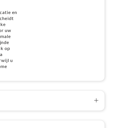
catie en
cheidt
lke
or uw
imale
jnde
ik op
na
wijl u
ieme