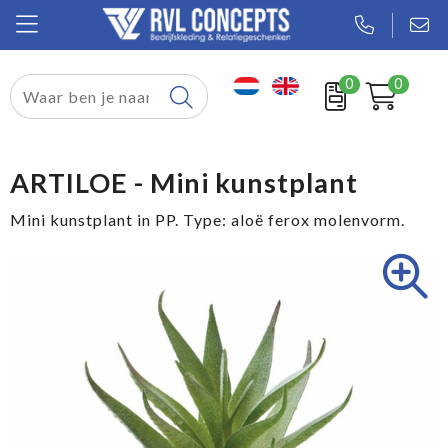
0
0
Relatiegeschenken
Textiel
ARTILOE - Mini kunstplant
Tassen
Mini kunstplant in PP. Type: aloë ferox molenvorm.
Sport
Werkkleding