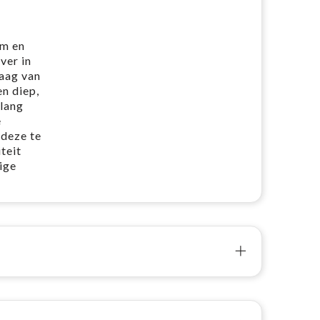
rm en
ver in
laag van
n diep,
nlang
e
 deze te
teit
ige