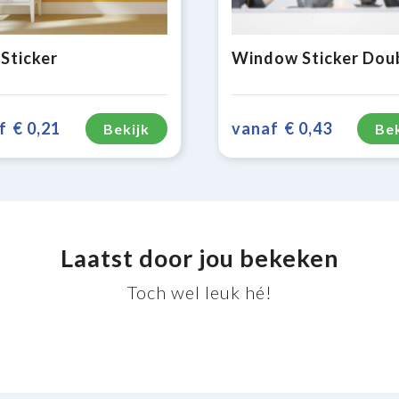
 Sticker
f
€ 0,21
vanaf
€ 0,43
Bekijk
Bek
Laatst door jou bekeken
Toch wel leuk hé!