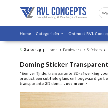
Home
Categorieën
Ontmoet RVL Conce
Ga terug
Home
Drukwerk
Stickers
|
Doming Sticker Transparen
*Een verfijnde, transparante 3D-afwerking vo
product een subtiele glans en hoogwaardige b
transparante 3D dom
...