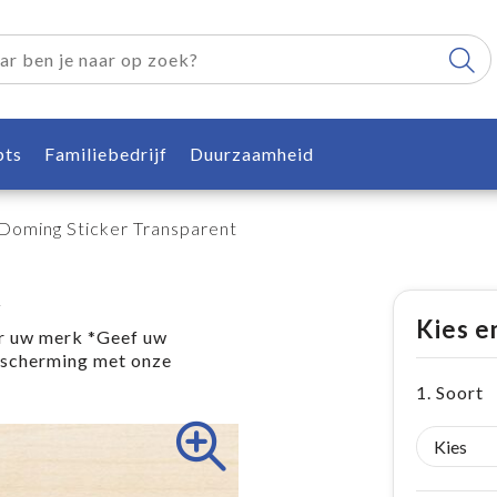
pts
Familiebedrijf
Duurzaamheid
Doming Sticker Transparent
t
Kies e
or uw merk *Geef uw
escherming met onze
1. Soort