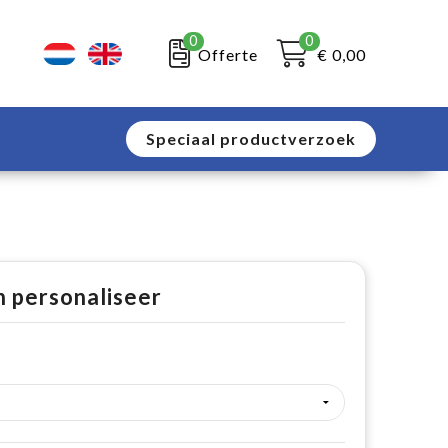
0
0
Offerte
€ 0,00
Speciaal productverzoek
n personaliseer