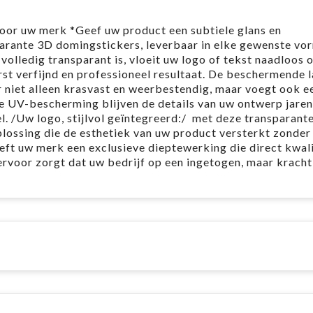
voor uw merk *Geef uw product een subtiele glans en
rante 3D domingstickers, leverbaar in elke gewenste vo
volledig transparant is, vloeit uw logo of tekst naadloos o
st verfijnd en professioneel resultaat. De beschermende 
niet alleen krasvast en weerbestendig, maar voegt ook ee
e UV-bescherming blijven de details van uw ontwerp jare
el. /Uw logo, stijlvol geïntegreerd:/ met deze transparant
lossing die de esthetiek van uw product versterkt zonder
ft uw merk een exclusieve dieptewerking die direct kwali
 ervoor zorgt dat uw bedrijf op een ingetogen, maar kracht