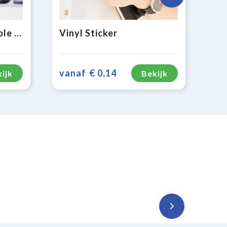
Window Sticker Double Sided Easy Apply
Vinyl Sticker
vanaf
€ 0,14
ijk
Bekijk