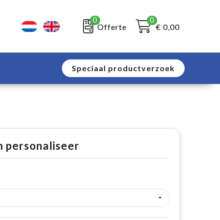
0
0
Offerte
€ 0,00
Speciaal productverzoek
n personaliseer