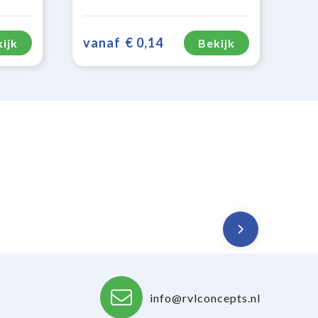
vanaf
€ 0,14
ijk
Bekijk
info@rvlconcepts.nl