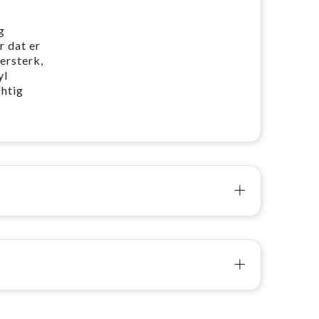
g
r dat er
ersterk,
yl
chtig