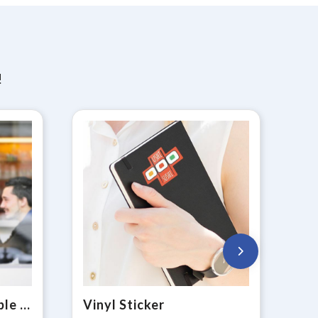
!
Window Sticker Double Sided Easy Apply
Vinyl Sticker