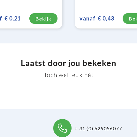
f
€ 0,21
vanaf
€ 0,43
Bekijk
Bek
Laatst door jou bekeken
Toch wel leuk hé!
+ 31 (0) 629056077