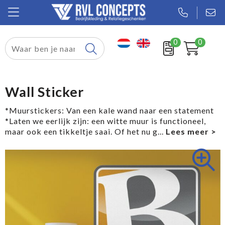
0
0
Relatiegeschenken
Textiel
Wall Sticker
Tassen
*Muurstickers: Van een kale wand naar een statement
*Laten we eerlijk zijn: een witte muur is functioneel,
Sport
maar ook een tikkeltje saai. Of het nu g
...
Werkkleding