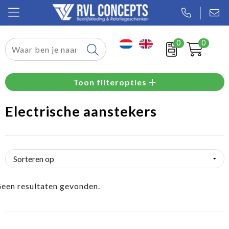
0
0
Relatiegeschenken
Toon filteropties
Textiel
Electrische aanstekers
Tassen
Sport
Werkkleding
een resultaten gevonden.