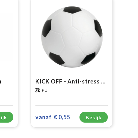
m
KICK OFF - Anti-stress voetbal KICK OF
PU
vanaf
€ 0,55
ijk
Bekijk