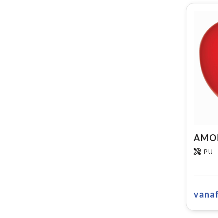
AMOR 
PU
vana