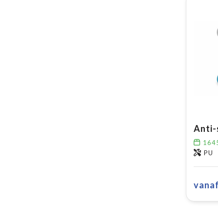
Anti-
164
PU
vana