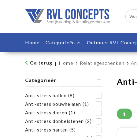
Home
Categorieën
Ontmoet RVL Conce
Ga terug
Home
Relatiegeschenken
An
|
Anti-
Categorieën
Anti-stress ballen
(8)
Anti-stress bouwhelmen
(1)
Anti-stress dieren
(1)
1
Anti-stress dobbelstenen
(2)
Anti-stress harten
(5)