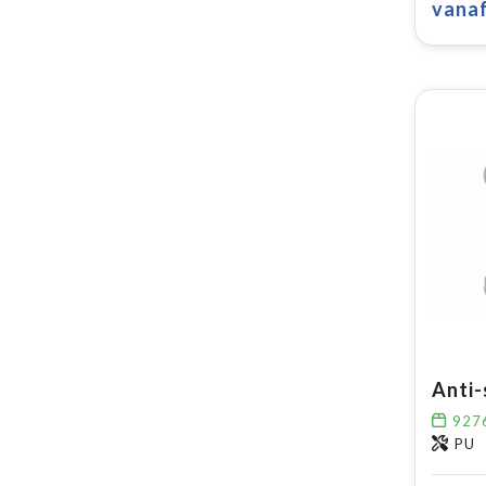
vana
Anti-
927
PU