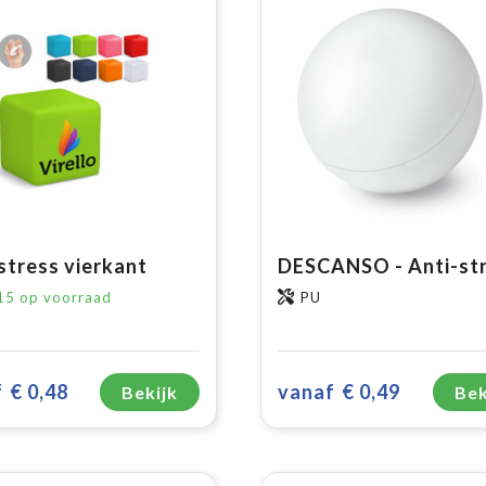
stress vierkant
15
op voorraad
PU
f
€ 0,48
vanaf
€ 0,49
Bekijk
Bek