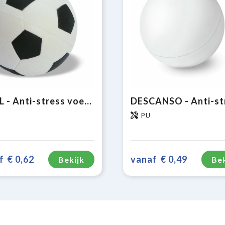
GOAL - Anti-stress voetbal
PU
f
€ 0,62
vanaf
€ 0,49
Bekijk
Bek