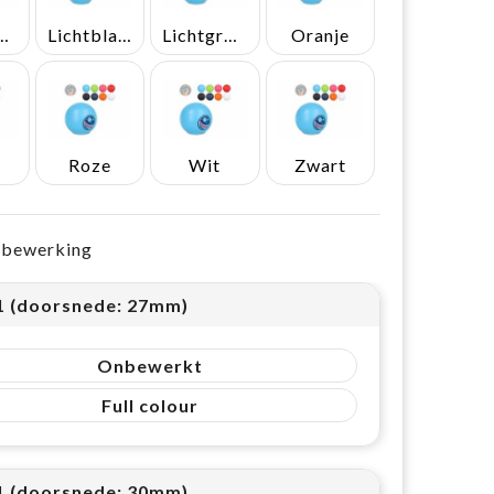
kerblauw
Lichtblauw
Lichtgroen
Oranje
Roze
Wit
Zwart
e bewerking
 1 (doorsnede: 27mm)
Onbewerkt
Full colour
 1 (doorsnede: 30mm)