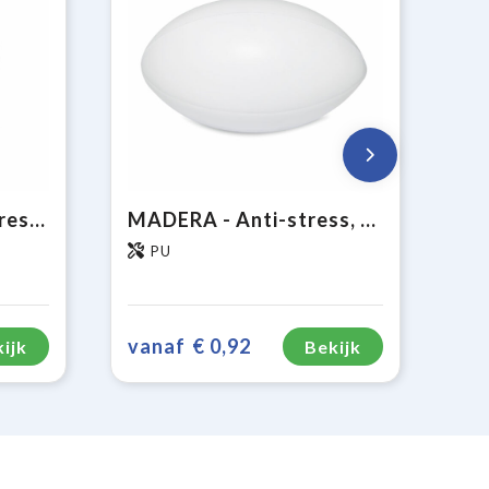
DESCANSO - Anti-stress bal
MADERA - Anti-stress, rugbybal
PU
vanaf
€ 0,92
ijk
Bekijk