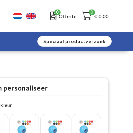
0
0
Offerte
€ 0,00
Speciaal productverzoek
n personaliseer
 kleur