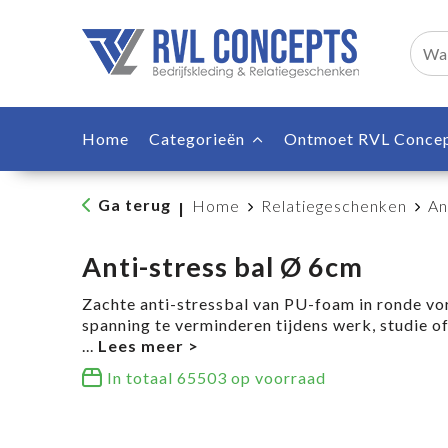
Home
Categorieën
Ontmoet RVL Conce
Ga terug
Home
Relatiegeschenken
An
|
Anti-stress bal Ø 6cm
Zachte anti-stressbal van PU-foam in ronde vor
spanning te verminderen tijdens werk, studie o
...
In totaal
65503
op voorraad