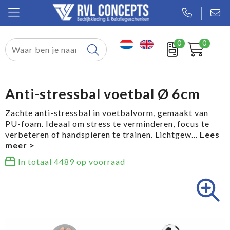
0
0
Relatiegeschenken
Textiel
Anti-stressbal voetbal Ø 6cm
Tassen
Zachte anti-stressbal in voetbalvorm, gemaakt van
PU-foam. Ideaal om stress te verminderen, focus te
Sport
verbeteren of handspieren te trainen. Lichtgew
...
Werkkleding
In totaal
4489
op voorraad