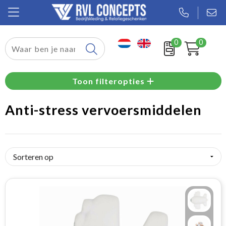
0
0
Relatiegeschenken
Toon filteropties
Textiel
Anti-stress vervoersmiddelen
Tassen
Sport
Werkkleding