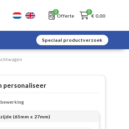
0
0
Offerte
€ 0,00
Speciaal productverzoek
rachtwagen
n personaliseer
e bewerking
rzijde (65mm x 27mm)