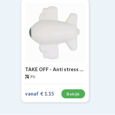
TAKE OFF - Anti stress vliegtuig
PU
vanaf
€ 1,15
Bekijk