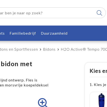
pts
Familiebedrijf
Duurzaamheid
dons en Sportflessen
Bidons
H2O Active® Tempo 700 
 bidon met
Kies e
ijnd ontwerp. Fles is
1. Kies je
en morsvrije koepeldeksel