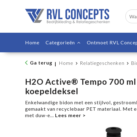
Home
Categorieën
Ontmoet RVL Conce
Ga terug
Home
Relatiegeschenken
Bi
|
H2O Active® Tempo 700 ml
koepeldeksel
Enkelwandige bidon met een stijlvol, gestrooml
gemaakt van recyclebaar PET materiaal. Met e
met duw-e
...