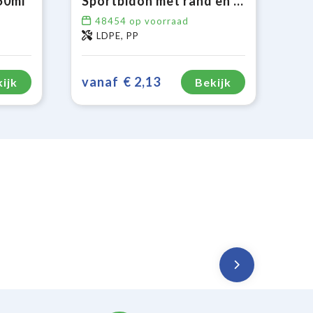
50ml
Sportbidon met rand en koord 500ml
48454
op voorraad
LDPE, PP
vanaf
€ 2,13
ijk
Bekijk