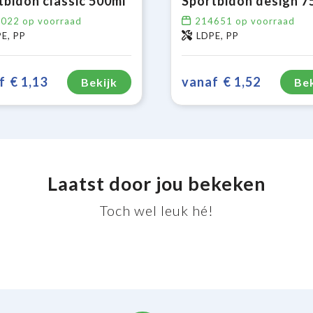
tbidon classic 500ml
Sportbidon design 7
3022
op voorraad
214651
op voorraad
E, PP
LDPE, PP
f
€ 1,13
vanaf
€ 1,52
Bekijk
Bek
Laatst door jou bekeken
Toch wel leuk hé!