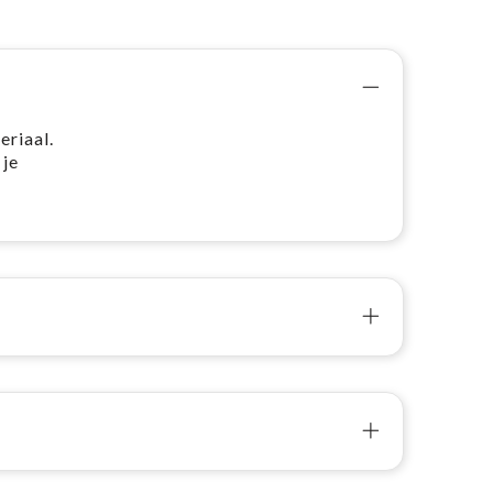
eriaal.
je
t