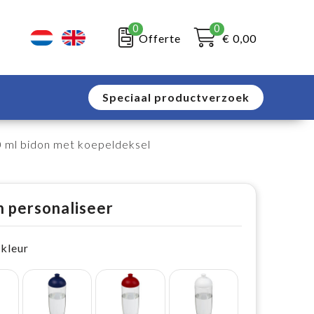
0
0
Offerte
€ 0,00
Speciaal productverzoek
ml bidon met koepeldeksel
n personaliseer
 kleur