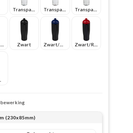
w
Transparent/Blauw
Transparent/Rood
Transparent/Wit
Transparent/Zwart
Zwart
Zwart/Blauw
Zwart/Rood
Wit
e bewerking
m (230x85mm)