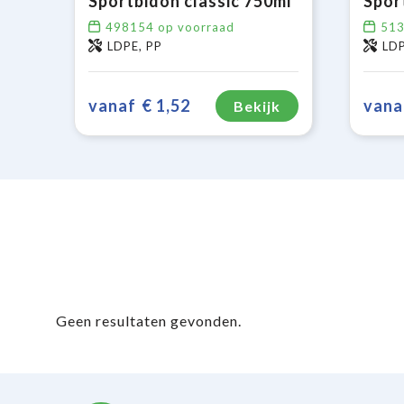
Sportbidon classic 750ml
Spor
498154
op voorraad
51
LDPE, PP
LDP
vanaf
€ 1,52
vana
Bekijk
Geen resultaten gevonden.