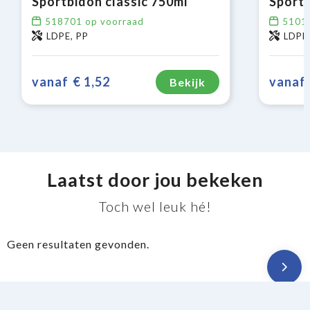
Sportbidon classic 750ml
Sportb
518701
op voorraad
5101
LDPE, PP
LDPE,
vanaf
€ 1,52
vanaf
Bekijk
Laatst door jou bekeken
Toch wel leuk hé!
Geen resultaten gevonden.