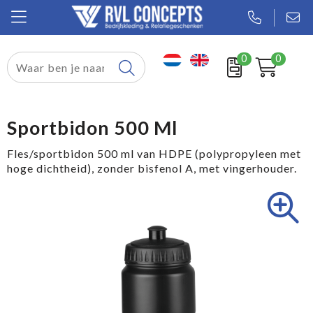
0
0
Relatiegeschenken
Textiel
Sportbidon 500 Ml
Tassen
Fles/sportbidon 500 ml van HDPE (polypropyleen met
hoge dichtheid), zonder bisfenol A, met vingerhouder.
Sport
Werkkleding