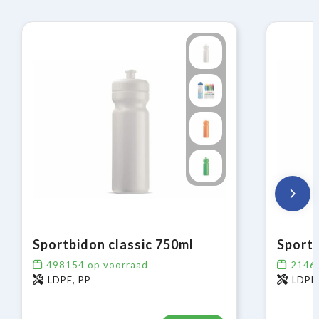
Sportbidon classic 750ml
Sportb
498154
op voorraad
2146
LDPE, PP
LDPE,