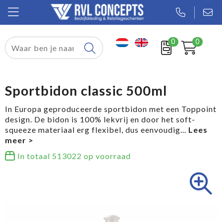
0
0
Relatiegeschenken
Textiel
Sportbidon classic 500ml
Tassen
In Europa geproduceerde sportbidon met een Toppoint
design. De bidon is 100% lekvrij en door het soft-
Sport
squeeze materiaal erg flexibel, dus eenvoudig
...
Werkkleding
In totaal
513022
op voorraad