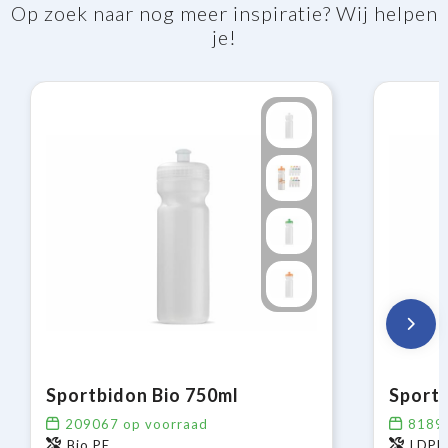
Op zoek naar nog meer inspiratie? Wij helpen
je!
Sportbidon Bio 750ml
Sportb
209067
op voorraad
8189
Bio PE
LDPE,