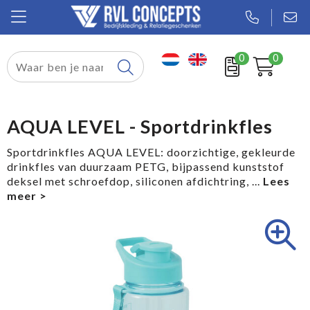
0
0
Relatiegeschenken
Textiel
AQUA LEVEL - Sportdrinkfles
Tassen
Sportdrinkfles AQUA LEVEL: doorzichtige, gekleurde
drinkfles van duurzaam PETG, bijpassend kunststof
Sport
deksel met schroefdop, siliconen afdichtring,
...
Werkkleding