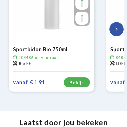
Sportbidon Bio 750ml
Sportb
208486
op voorraad
8485
Bio PE
LDPE,
vanaf
€ 1,91
vanaf
Bekijk
Laatst door jou bekeken