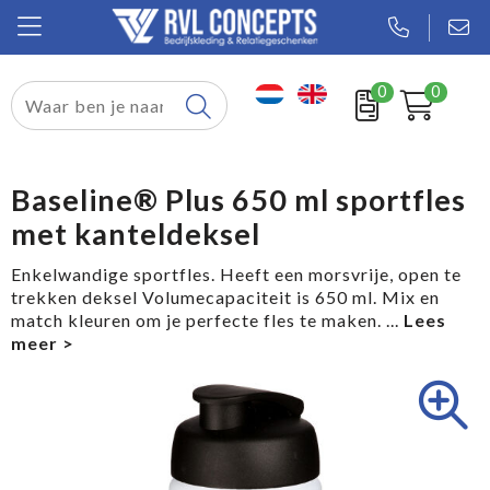
0
0
Relatiegeschenken
Textiel
Baseline® Plus 650 ml sportfles
met kanteldeksel
Tassen
Enkelwandige sportfles. Heeft een morsvrije, open te
Sport
trekken deksel Volumecapaciteit is 650 ml. Mix en
match kleuren om je perfecte fles te maken.
...
Werkkleding