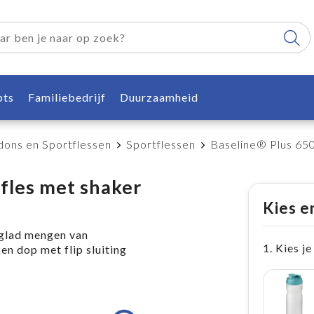
pts
Familiebedrijf
Duurzaamheid
dons en Sportflessen
Sportflessen
Baseline® Plus 650
fles met shaker
Kies e
 glad mengen van
1. Kies je
en dop met flip sluiting