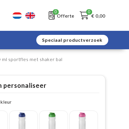
0
0
Offerte
€ 0,00
Speciaal productverzoek
 ml sportfles met shaker bal
n personaliseer
 kleur