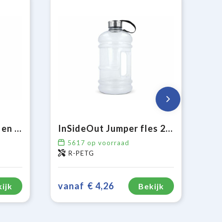
Sportbidon met rand en koord 750ml
InSideOut Jumper fles 2.2L
5617
op voorraad
R-PETG
vanaf
€ 4,26
ijk
Bekijk