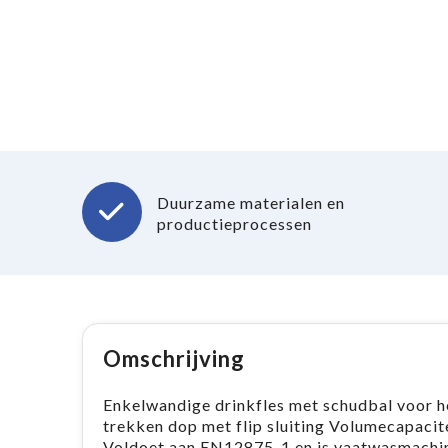
Duurzame materialen en
productieprocessen
Omschrijving
Enkelwandige drinkfles met schudbal voor he
trekken dop met flip sluiting Volumecapacite
Voldoet aan EN12875-1 en is vaatwasmachi