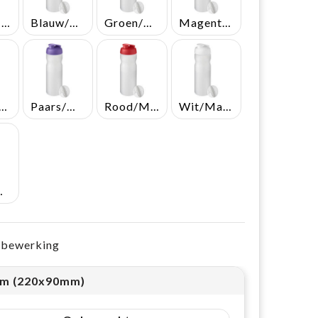
Aqua/Mat helder
Blauw/Mat helder
Groen/Mat helder
Magenta/Mat helder
anje/Mat helder
Paars/Mat helder
Rood/Mat helder
Wit/Mat helder
helder
e bewerking
m (220x90mm)