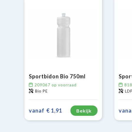
Sportbidon Bio 750ml
209067
op voorraad
81
Bio PE
LDP
vanaf
€ 1,91
vana
Bekijk