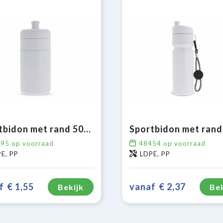
Sportbidon met rand 500ml
895
op voorraad
48454
op voorraad
E, PP
LDPE, PP
f
€ 1,55
vanaf
€ 2,37
Bekijk
Bek