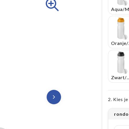
Or
Zwart/Mat 
2. Kies j
rondo