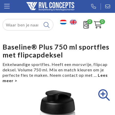
0
0
Relatiegeschenken
Textiel
Baseline® Plus 750 ml sportfles
met flipcapdeksel
Tassen
Enkelwandige sportfles. Heeft een morsvrije, flipcap
Sport
deksel. Volume 750 ml. Mix en match kleuren om je
perfecte fles te maken. Neem contact op met
...
Werkkleding