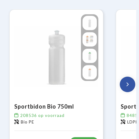
Sportbidon Bio 750ml
Sportb
208536
op voorraad
8485
Bio PE
LDPE,