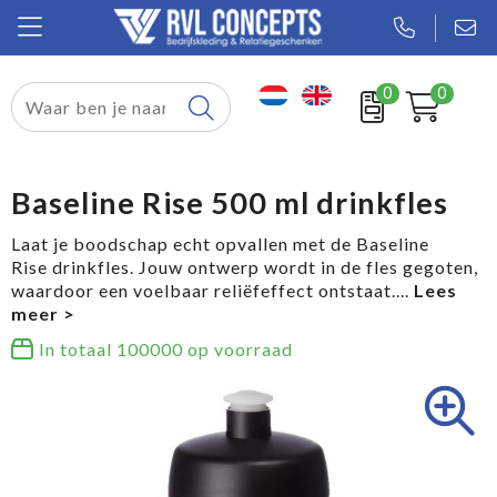
0
0
Relatiegeschenken
Textiel
Baseline Rise 500 ml drinkfles
Tassen
Laat je boodschap echt opvallen met de Baseline
Rise drinkfles. Jouw ontwerp wordt in de fles gegoten,
Sport
waardoor een voelbaar reliëfeffect ontstaat.
...
Werkkleding
In totaal
100000
op voorraad