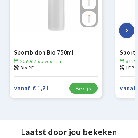
Sportbidon Bio 750ml
Sportb
209067
op voorraad
8189
Bio PE
LDPE,
vanaf
€ 1,91
vanaf
Bekijk
Laatst door jou bekeken