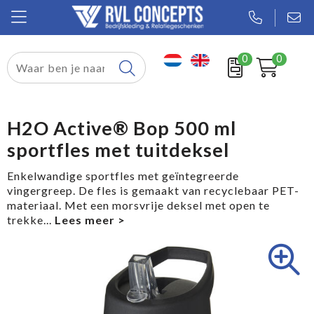
0
0
Relatiegeschenken
Textiel
H2O Active® Bop 500 ml
sportfles met tuitdeksel
Tassen
Enkelwandige sportfles met geïntegreerde
Sport
vingergreep. De fles is gemaakt van recyclebaar PET-
materiaal. Met een morsvrije deksel met open te
Werkkleding
trekke
...