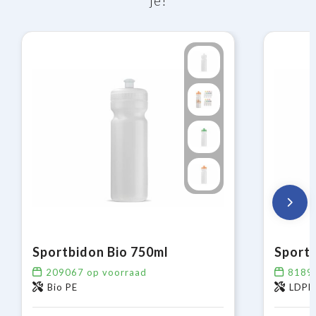
je!
Sportbidon Bio 750ml
Sportb
209067
op voorraad
8189
Bio PE
LDPE,