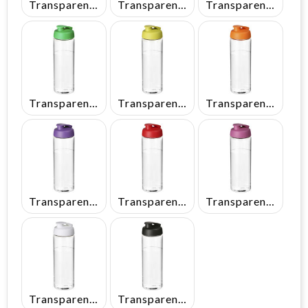
Transparent/Blauw
Transparent/Geel
Transparent/Grijs
Transparent/Groen
Transparent/Lime
Transparent/Oranje
Transparent/Paars
Transparent/Rood
Transparent/Roze
Transparent/Wit
Transparent/Zwart