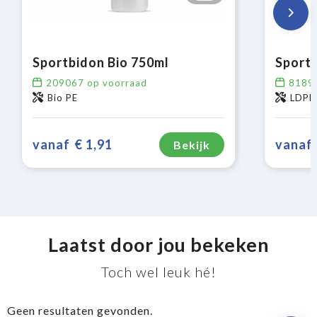
Sportbidon Bio 750ml
Sportb
209067
op voorraad
8189
Bio PE
LDPE,
vanaf
€ 1,91
vanaf
Bekijk
Laatst door jou bekeken
Toch wel leuk hé!
Geen resultaten gevonden.