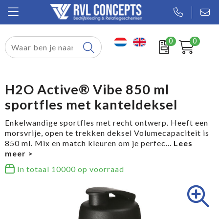
0
0
Relatiegeschenken
Textiel
H2O Active® Vibe 850 ml
sportfles met kanteldeksel
Tassen
Enkelwandige sportfles met recht ontwerp. Heeft een
Sport
morsvrije, open te trekken deksel Volumecapaciteit is
850 ml. Mix en match kleuren om je perfec
...
Werkkleding
In totaal
10000
op voorraad