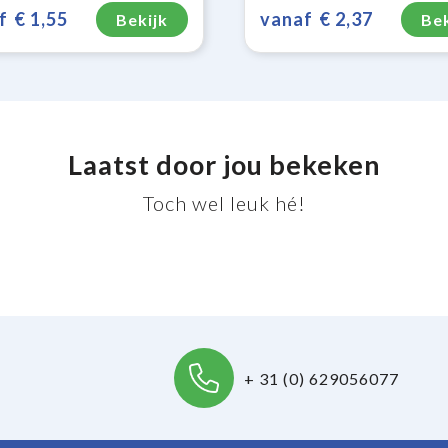
f
€ 1,55
vanaf
€ 2,37
Bekijk
Bek
Laatst door jou bekeken
Toch wel leuk hé!
+ 31 (0) 629056077