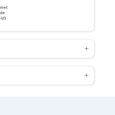
 met
 de
id)