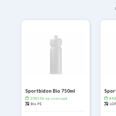
Sportbidon Bio 750ml
208536
op voorraad
84
Bio PE
LDP