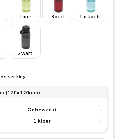
Koningsblauw
Lime
Rood
Turkoois
Zwart
e bewerking
m (170x120mm)
Onbewerkt
1