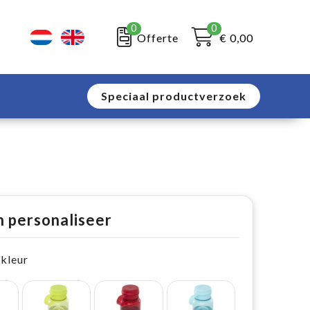
0
0
Offerte
€ 0,00
Speciaal productverzoek
n personaliseer
 kleur