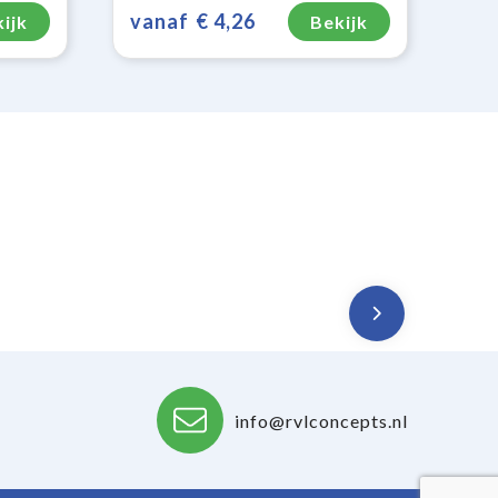
vanaf
€ 4,26
ijk
Bekijk
info@rvlconcepts.nl