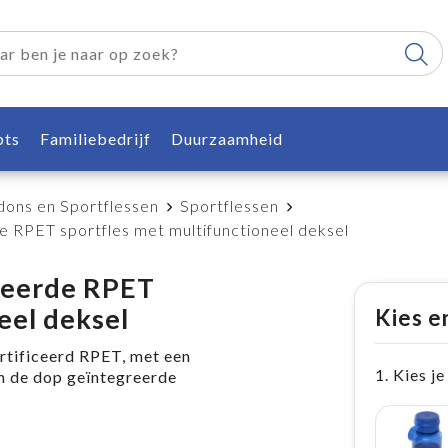
pts
Familiebedrijf
Duurzaamheid
dons en Sportflessen
Sportflessen
e RPET sportfles met multifunctioneel deksel
ceerde RPET
eel deksel
Kies e
tificeerd RPET, met een
1. Kies je
in de dop geïntegreerde