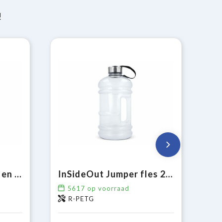
!
Sportbidon met rand en koord 750ml
InSideOut Jumper fles 2.2L
5617
op voorraad
R-PETG