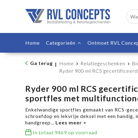
Home
Categorieën
Ontmoet RVL Conce
Ga terug
Home
Relatiegeschenken
Bi
|
Ryder 900 ml RCS gecertificeerd
Ryder 900 ml RCS gecertifi
sportfles met multifunction
Enkelwandige sportfles gemaakt van RCS-gecer
schroefdop en lekvrije deksel met een handig, 
handgreep
...
In totaal
9469
op voorraad