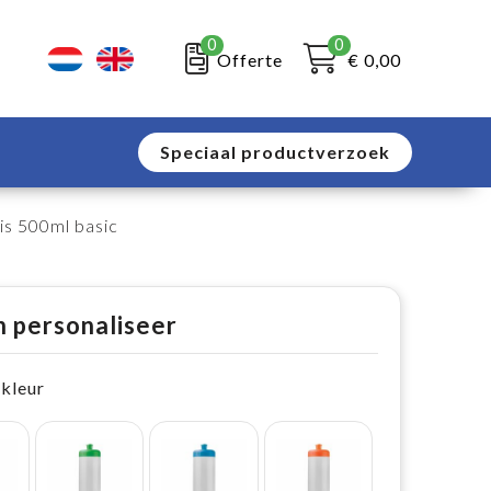
0
0
Offerte
€ 0,00
Speciaal productverzoek
is 500ml basic
n personaliseer
 kleur