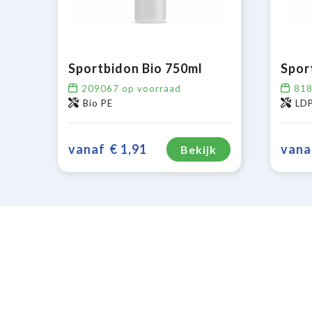
Sportbidon Bio 750ml
209067
op voorraad
81
Bio PE
LDP
vanaf
€ 1,91
vana
Bekijk