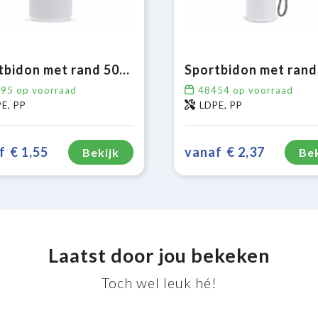
Sportbidon met rand 500ml
895
op voorraad
48454
op voorraad
E, PP
LDPE, PP
f
€ 1,55
vanaf
€ 2,37
Bekijk
Bek
Laatst door jou bekeken
Toch wel leuk hé!