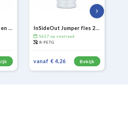
Sportbidon met rand en koord 750ml
InSideOut Jumper fles 2.2L
5617
op voorraad
R-PETG
vanaf
€ 4,26
ijk
Bekijk