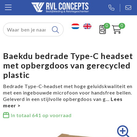
0
0
Relatiegeschenken
Textiel
Baekdu bedrade Type-C headset
met opbergdoos van gerecycled
Tassen
plastic
Sport
Bedrade Type-C-headset met hoge geluidskwaliteit en
met een ingebouwde microfoon voor handsfree bellen.
Werkkleding
Geleverd in een stijlvolle opbergdoos van g
...
In totaal
641
op voorraad