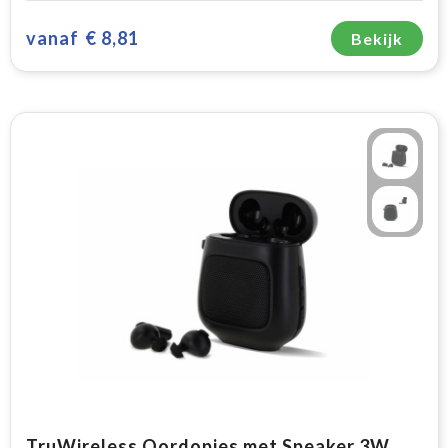
vanaf
€ 8,81
Bekijk
TruWireless Oordopjes met Speaker 3W