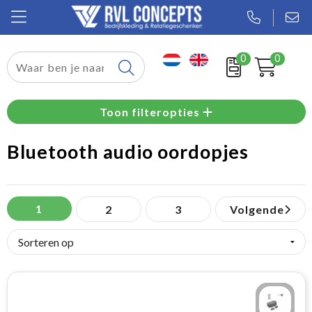
0
0
Relatiegeschenken
Toon filteropties
Textiel
Bluetooth audio oordopjes
Tassen
Sport
1
2
3
Volgende
Werkkleding