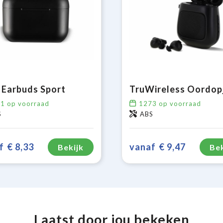
Earbuds Sport
41
op voorraad
1273
op voorraad
S
ABS
f
€ 8,33
vanaf
€ 9,47
Bekijk
Bek
Laatst door jou bekeken