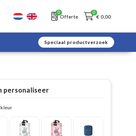
0
0
Offerte
€ 0,00
Speciaal productverzoek
n personaliseer
 kleur