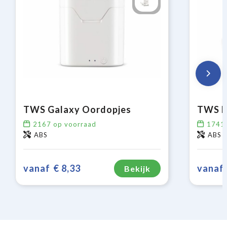
TWS Galaxy Oordopjes
TWS E
2167
op voorraad
1741
ABS
ABS
vanaf
€ 8,33
vanaf
Bekijk