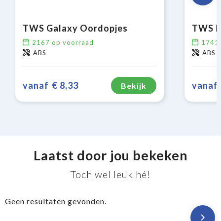
TWS Galaxy Oordopjes
TWS E
2167
op voorraad
1741
ABS
ABS
vanaf
€ 8,33
vanaf
Bekijk
Laatst door jou bekeken
Toch wel leuk hé!
Geen resultaten gevonden.