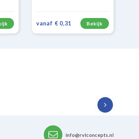
vanaf
€ 0,31
ijk
Bekijk
info@rvlconcepts.nl