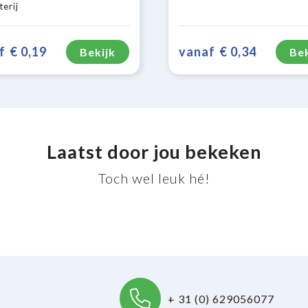
terij
f
€ 0,19
vanaf
€ 0,34
Bekijk
Bek
Laatst door jou bekeken
Toch wel leuk hé!
+ 31 (0) 629056077