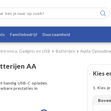
pts
Familiebedrijf
Duurzaamheid
ektronica, Gadgets en USB
Batterijen
Aqiila Oplaadb
tterijen AA
Kies e
et handig USB-C opladen.
1. Kies j
uwbare prestaties in
Boven