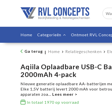
Home
Categorieën
Ontmoet RVL Conce
Ga terug
Home
Relatiegeschenken
El
|
Aqiila Oplaadbare USB-C Ba
2000mAh 4-pack
Nieuwe generatie oplaadbare AA-batterijen m
Elke 1,5V batterij levert 2000 mAh voor betro
apparaten zoa
...
In totaal
1970
op voorraad