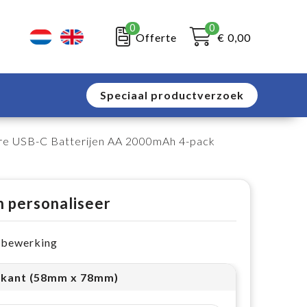
0
0
Offerte
€ 0,00
Speciaal productverzoek
are USB-C Batterijen AA 2000mAh 4-pack
n personaliseer
e bewerking
kant (58mm x 78mm)