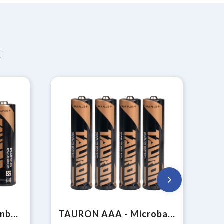
!
TAURON AA - Mignonbatterij TAURON (AA/LR6/AM3)
TAURON AAA - Microbatterij TAURON (AAA/LR03/AM4)