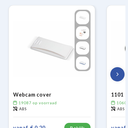
Webcam cover
1101 |
19087
op voorraad
1060
ABS
ABS
vanaf
€ 0,20
vanaf
Bekijk