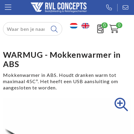
0
0
Relatiegeschenken
Textiel
WARMUG - Mokkenwarmer in
ABS
Tassen
Mokkenwarmer in ABS. Houdt dranken warm tot
Sport
maximaal 45Cº. Het heeft een USB aansluiting om
aangesloten te worden.
Werkkleding