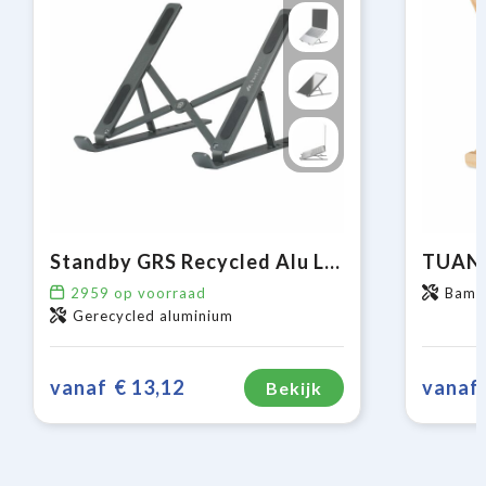
Standby GRS Recycled Alu Laptop Stand
2959
op voorraad
Bamb
Gerecycled aluminium
vanaf
€ 13,12
vanaf
Bekijk