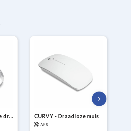
!
SPEED - Autovormige draadloze muis
CURVY - Draadloze muis
ABS