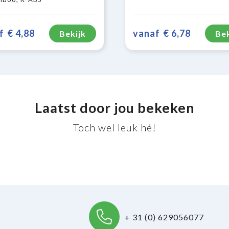
f
€ 4,88
vanaf
€ 6,78
Bekijk
Bek
Laatst door jou bekeken
Toch wel leuk hé!
+ 31 (0) 629056077