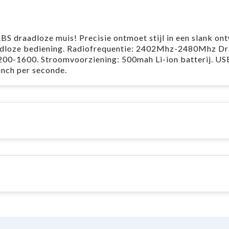
BS draadloze muis! Precisie ontmoet stijl in een slank on
aadloze bediening. Radiofrequentie: 2402Mhz-2480Mhz D
200-1600. Stroomvoorziening: 500mah Li-ion batterij. US
inch per seconde.