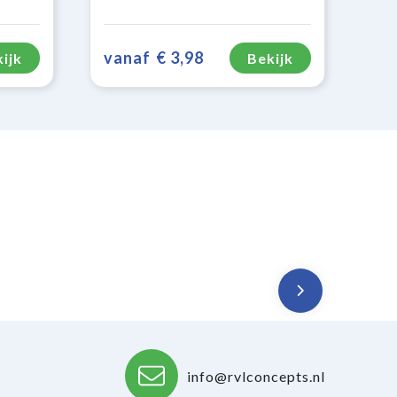
vanaf
€ 3,98
ijk
Bekijk
info@rvlconcepts.nl