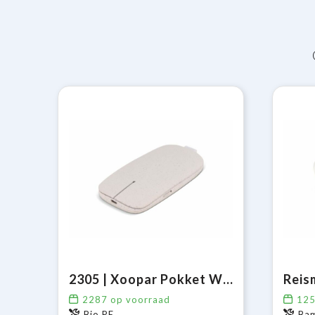
2305 | Xoopar Pokket Wireless Mouse
Reis
2287
op voorraad
12
Bio PE
Ba