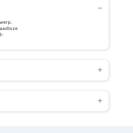
twerp.
raadloze
B-