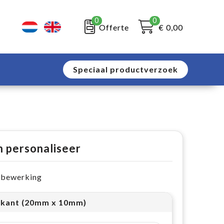
0
0
Offerte
€ 0,00
Speciaal productverzoek
n personaliseer
e bewerking
kant (20mm x 10mm)