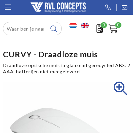
0
0
Relatiegeschenken
Textiel
CURVY - Draadloze muis
Tassen
Draadloze optische muis in glanzend gerecycled ABS. 2
AAA-batterijen niet meegeleverd.
Sport
Werkkleding