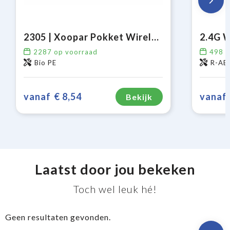
2305 | Xoopar Pokket Wireless Mouse
2.4G 
2287
op voorraad
498
o
Bio PE
R-AB
vanaf
€ 8,54
vanaf
Bekijk
Laatst door jou bekeken
Toch wel leuk hé!
Geen resultaten gevonden.