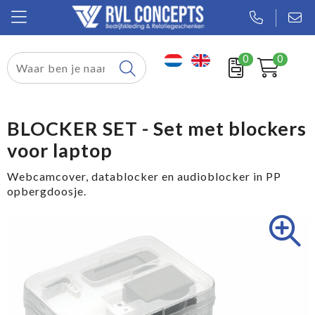
0
0
Relatiegeschenken
Textiel
BLOCKER SET - Set met blockers
voor laptop
Tassen
Webcamcover, datablocker en audioblocker in PP
Sport
opbergdoosje.
Werkkleding