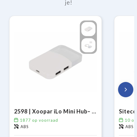
je!
2598 | Xoopar iLo Mini Hub– 4 in 1 Adapter – USB 2.0 Data Transfer - Splitter
1877
op voorraad
10
op
ABS
ABS