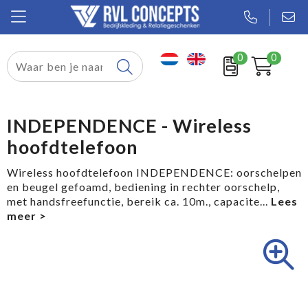
0
0
Relatiegeschenken
Textiel
INDEPENDENCE - Wireless
hoofdtelefoon
Tassen
Wireless hoofdtelefoon INDEPENDENCE: oorschelpen
Sport
en beugel gefoamd, bediening in rechter oorschelp,
met handsfreefunctie, bereik ca. 10m., capacite
...
Werkkleding