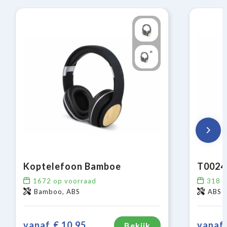
Koptelefoon Bamboe
1672
op voorraad
318
o
Bamboo, ABS
ABS
vanaf
€ 10,95
vanaf
Bekijk