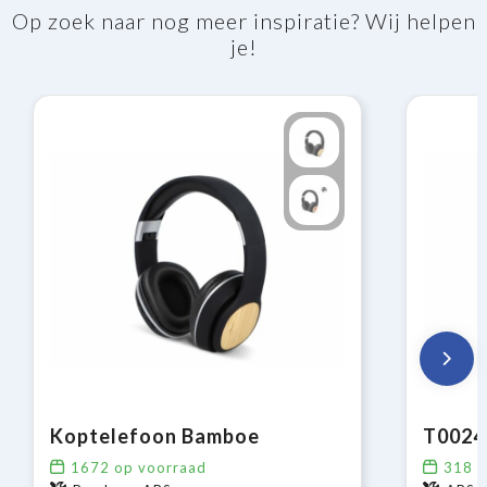
Op zoek naar nog meer inspiratie? Wij helpen
je!
Koptelefoon Bamboe
1672
op voorraad
318
o