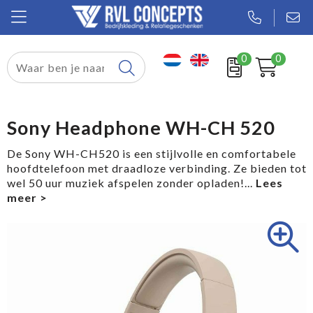
0
0
Relatiegeschenken
Textiel
Sony Headphone WH-CH 520
Tassen
De Sony WH-CH520 is een stijlvolle en comfortabele
hoofdtelefoon met draadloze verbinding. Ze bieden tot
Sport
wel 50 uur muziek afspelen zonder opladen!
...
Werkkleding