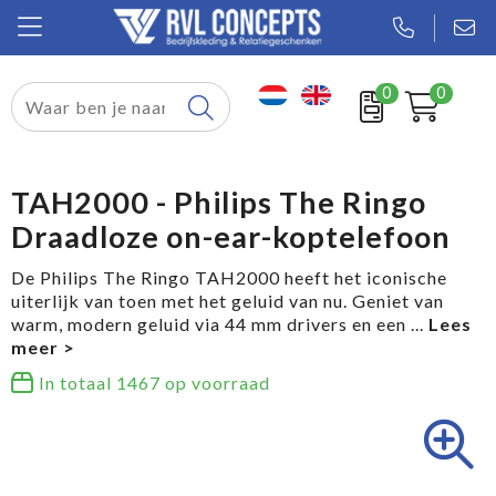
0
0
Relatiegeschenken
Textiel
TAH2000 - Philips The Ringo
Draadloze on-ear-koptelefoon
Tassen
De Philips The Ringo TAH2000 heeft het iconische
Sport
uiterlijk van toen met het geluid van nu. Geniet van
warm, modern geluid via 44 mm drivers en een
...
Werkkleding
In totaal
1467
op voorraad