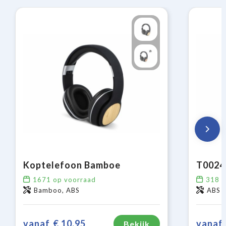
Koptelefoon Bamboe
1671
op voorraad
318
o
Bamboo, ABS
ABS
vanaf
€ 10,95
vanaf
Bekijk