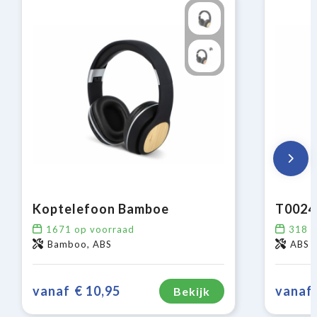
Koptelefoon Bamboe
1671
op voorraad
318
o
Bamboo, ABS
ABS
vanaf
€ 10,95
vanaf
Bekijk