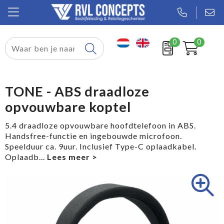
0
0
Relatiegeschenken
Textiel
TONE - ABS draadloze
opvouwbare koptel
Tassen
5.4 draadloze opvouwbare hoofdtelefoon in ABS.
Sport
Handsfree-functie en ingebouwde microfoon.
Speelduur ca. 9uur. Inclusief Type-C oplaadkabel.
Werkkleding
Oplaadb
...