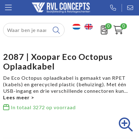
0
0
Relatiegeschenken
Textiel
2087 | Xoopar Eco Octopus
Oplaadkabel
Tassen
De Eco Octopus oplaadkabel is gemaakt van RPET
Sport
(kabels) en gerecycled plastic (behuizing). Met één
USB-ingang en drie verschillende connectoren kun
...
Werkkleding
In totaal
3272
op voorraad