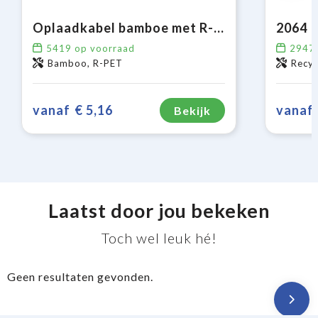
Oplaadkabel bamboe met R-PET
5419
op voorraad
2947
Bamboo, R-PET
Recyc
vanaf
€ 5,16
vanaf
Bekijk
Laatst door jou bekeken
Toch wel leuk hé!
Geen resultaten gevonden.