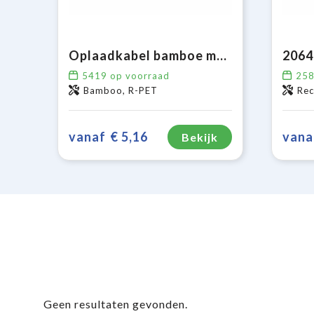
Oplaadkabel bamboe met R-PET
5419
op voorraad
25
Bamboo, R-PET
Rec
vanaf
€ 5,16
vana
Bekijk
Geen resultaten gevonden.