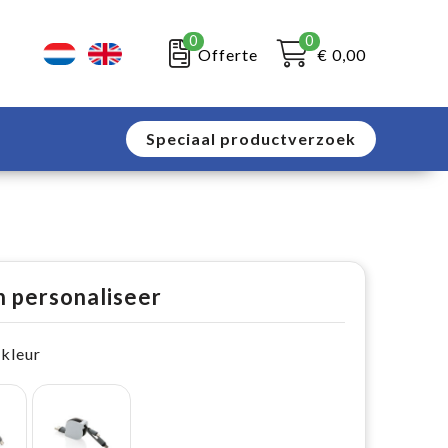
0
0
Offerte
€ 0,00
Speciaal productverzoek
n personaliseer
 kleur