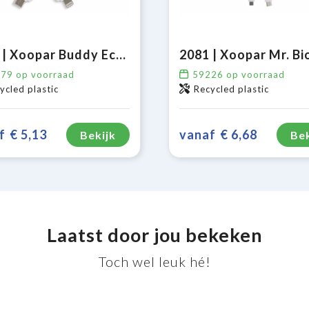
2064 | Xoopar Buddy Eco Charging Cable
879
op voorraad
59226
op voorraad
ycled plastic
Recycled plastic
f
€ 5,13
vanaf
€ 6,68
Bekijk
Bek
Laatst door jou bekeken
Toch wel leuk hé!