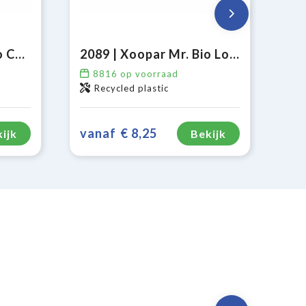
2081 | Xoopar Mr. Bio Charging cable
2089 | Xoopar Mr. Bio Long Power Delivery Oplaadkabel
8816
op voorraad
Recycled plastic
vanaf
€ 8,25
ijk
Bekijk