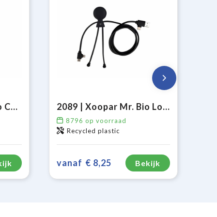
2081 | Xoopar Mr. Bio Charging cable
2089 | Xoopar Mr. Bio Long Power Delivery Oplaadkabel
8796
op voorraad
Recycled plastic
vanaf
€ 8,25
ijk
Bekijk