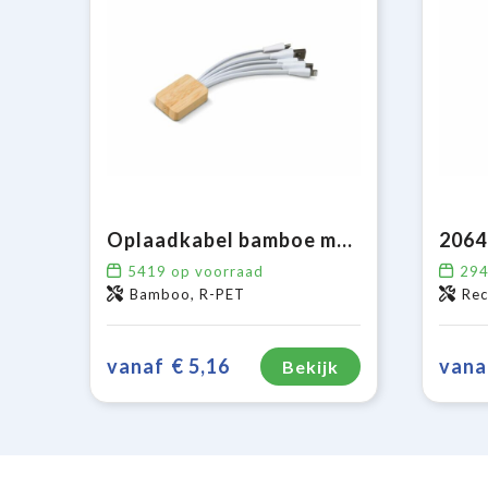
Oplaadkabel bamboe met R-PET
5419
op voorraad
29
Bamboo, R-PET
Rec
vanaf
€ 5,16
vana
Bekijk