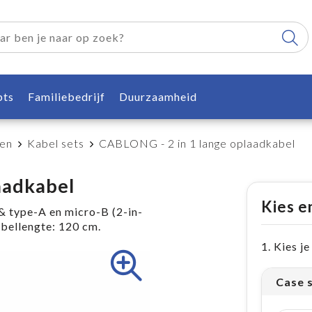
pts
Familiebedrijf
Duurzaamheid
ren
Kabel sets
CABLONG - 2 in 1 lange oplaadkabel
aadkabel
Kies e
& type-A en micro-B (2-in-
abellengte: 120 cm.
1. Kies j
Case 