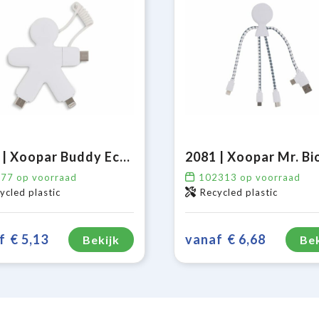
2064 | Xoopar Buddy Eco Charging Cable
477
op voorraad
102313
op voorraad
ycled plastic
Recycled plastic
f
€ 5,13
vanaf
€ 6,68
Bekijk
Bek