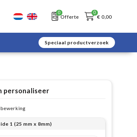
0
0
Offerte
€ 0,00
Speciaal productverzoek
n personaliseer
e bewerking
side 1 (25 mm x 8mm)