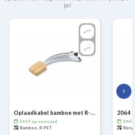
je!
Oplaadkabel bamboe met R-PET
5419
op voorraad
2947
Bamboo, R-PET
Recyc