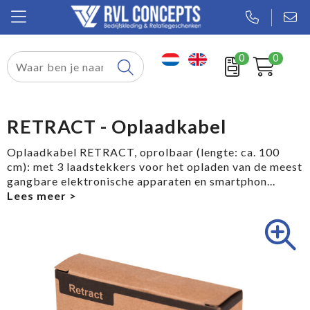
0
0
Relatiegeschenken
Textiel
RETRACT - Oplaadkabel
Tassen
Oplaadkabel RETRACT, oprolbaar (lengte: ca. 100
cm): met 3 laadstekkers voor het opladen van de meest
Sport
gangbare elektronische apparaten en smartphon
...
Werkkleding