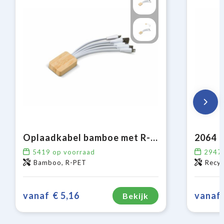
Oplaadkabel bamboe met R-PET
5419
op voorraad
2947
Bamboo, R-PET
Recyc
vanaf
€ 5,16
vanaf
Bekijk