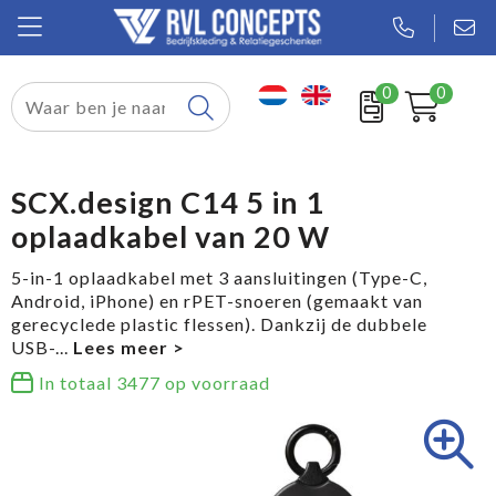
0
0
Relatiegeschenken
Textiel
SCX.design C14 5 in 1
oplaadkabel van 20 W
Tassen
5-in-1 oplaadkabel met 3 aansluitingen (Type-C,
Sport
Android, iPhone) en rPET-snoeren (gemaakt van
gerecyclede plastic flessen). Dankzij de dubbele
Werkkleding
USB-
...
In totaal
3477
op voorraad