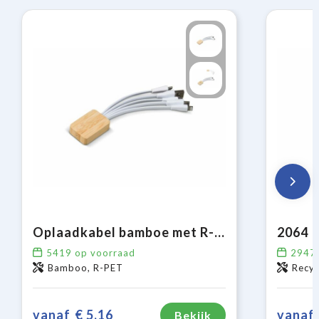
Oplaadkabel bamboe met R-PET
5419
op voorraad
2947
Bamboo, R-PET
Recyc
vanaf
€ 5,16
vanaf
Bekijk