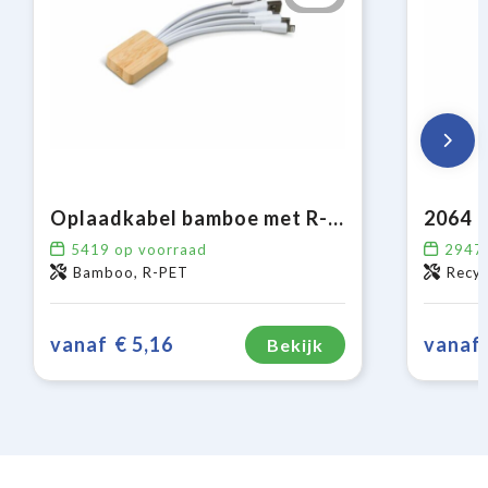
Oplaadkabel bamboe met R-PET
5419
op voorraad
2947
Bamboo, R-PET
Recyc
vanaf
€ 5,16
vanaf
Bekijk