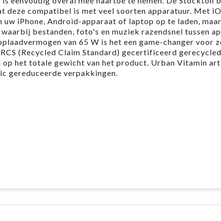
 is eenvoudig overal mee naartoe te nemen. De Stockton b
 deze compatibel is met veel soorten apparatuur. Met iO
m uw iPhone, Android-apparaat of laptop op te laden, maa
 waarbij bestanden, foto's en muziek razendsnel tussen a
oplaadvermogen van 65 W is het een game-changer voor 
 RCS (Recycled Claim Standard) gecertificeerd gerecycle
op het totale gewicht van het product. Urban Vitamin art
tic gereduceerde verpakkingen.