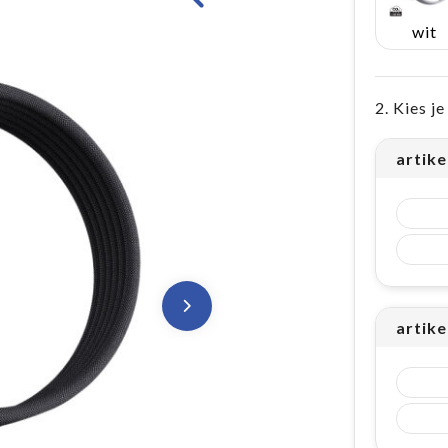
wit
2. Kies j
artike
artike