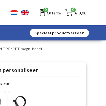
0
0
Offerte
€ 0,00
Speciaal productverzoek
d TPE/PET magn. kabel
n personaliseer
 kleur