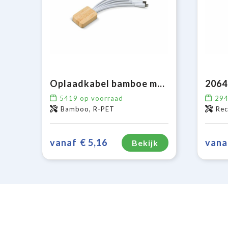
Oplaadkabel bamboe met R-PET
5419
op voorraad
29
Bamboo, R-PET
Rec
vanaf
€ 5,16
vana
Bekijk