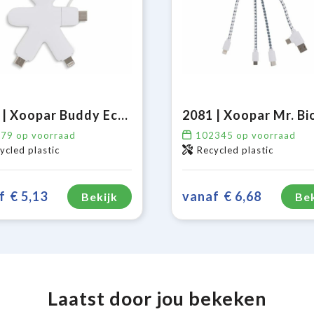
2064 | Xoopar Buddy Eco Charging Cable
479
op voorraad
102345
op voorraad
ycled plastic
Recycled plastic
f
€ 5,13
vanaf
€ 6,68
Bekijk
Bek
Laatst door jou bekeken