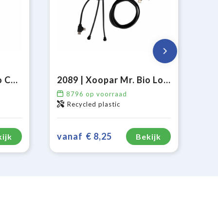
2081 | Xoopar Mr. Bio Charging cable
2089 | Xoopar Mr. Bio Long Power Delivery Oplaadkabel
8796
op voorraad
Recycled plastic
vanaf
€ 8,25
ijk
Bekijk