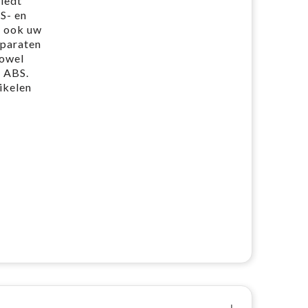
iedt
S- en
r ook uw
pparaten
zowel
d ABS.
ikelen